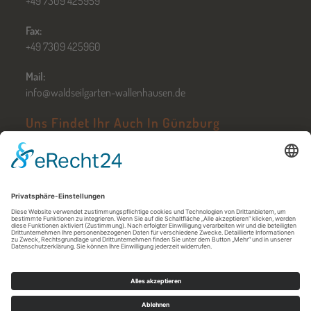
+49 7309 425959
Fax:
+49 7309 425960
Mail:
info@waldseilgarten-wallenhausen.de
Uns Findet Ihr Auch In Günzburg
Zum Hochseilgarten Günzburg
Öffnungszeiten in Günzburg
Jobs
Kontakt
AGB
Nutzungsbedingungen
Downloads