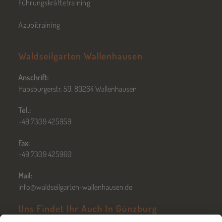
Führungskräftetraining
Azubitraining
Waldseilgarten Wallenhausen
Anschrift:
Habsburgerstr. 59, 89264 Wallenhausen
Tel.:
+49 7309 425959
Fax:
+49 7309 425960
Mail:
info@waldseilgarten-wallenhausen.de
Uns Findet Ihr Auch In Günzburg