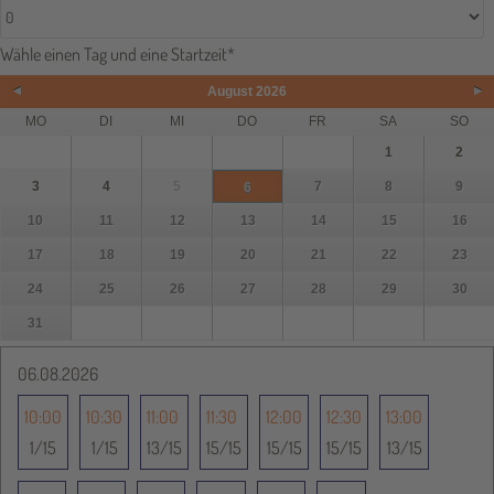
Wähle einen Tag und eine Startzeit
*
August
2026
&#x3
Vor&
MO
DI
MI
DO
FR
SA
SO
1
2
3
4
5
7
8
9
6
C;Zu
#x3E
10
11
12
13
14
15
16
17
18
19
20
21
22
23
rück
;
24
25
26
27
28
29
30
31
06.08.2026
10:00
10:30
11:00
11:30
12:00
12:30
13:00
1
15
1
15
13
15
15
15
15
15
15
15
13
15