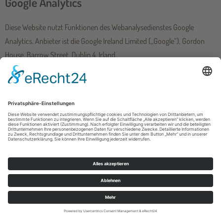
Google Analytics
Diese Website nutzt Funktionen des Webanalysedienstes Google
Analytics. Anbieter ist die Google Ireland Limited („Google“), Gordon
House, Barrow Street, Dublin 4, Irland.
Google Analytics ermöglicht es dem Websitebetreiber, das Verhalten
der Websitebesucher zu analysieren. Hierbei erhält der
Websitebetreiber verschiedene Nutzungsdaten, wie z. B. Seitenaufrufe,
Verweildauer, verwendete Betriebssysteme und Herkunft des Nutzers.
Diese Daten werden dem jeweiligen Endgerät des Users zugeordnet.
Eine Zuordnung zu einer User-ID erfolgt nicht.
Google Analytics verwendet Technologien, die die Wiedererkennung
des Nutzers zum Zwecke der Analyse des Nutzerverhaltens
ermöglichen (z. B. Cookies oder Device-Fingerprinting). Die von Google
erfassten Informationen über die Benutzung dieser Website werden in