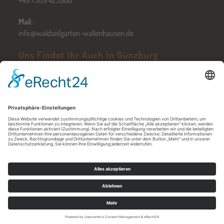
Mail:
info@waldseilgarten-wallenhausen.de
Uns Findet Ihr Auch In Günzburg
Zum Hochseilgarten Günzburg
Öffnungszeiten in Günzburg
Jobs
Kontakt
AGB
Nutzungsbedingungen
Downloads
Datenschutz
Impressum
© 2026 - Waldseilgarten Wallenhausen GmbH