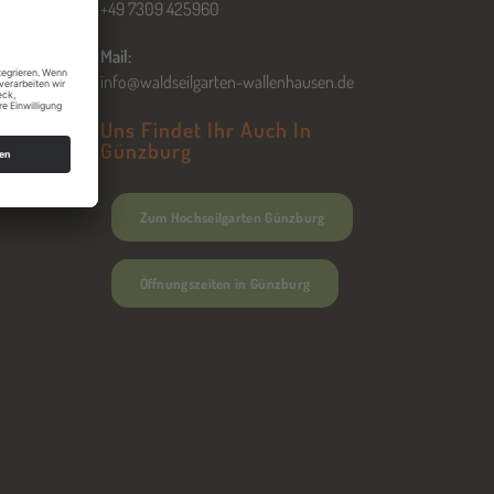
+49 7309 425960
Mail:
info@waldseilgarten-wallenhausen.de
Uns Findet Ihr Auch In
Günzburg
Zum Hochseilgarten Günzburg
Öffnungszeiten in Günzburg