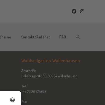
cheine
Kontakt/Anfahrt
FAQ
Waldseilgarten Wallenhausen
Anschrift:
Habsburgerstr. 59, 89264 Wallenhausen
Tel.:
+49 7309 425959
Fax: