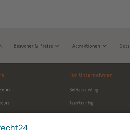
n
Besucher & Preise
Attraktionen
Guts
rs
Für Unternehmen
rcours
Betriebsausflug
cours
Teamtraining
parcours
Führungskräftetraining
Azubitraining