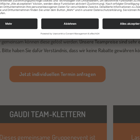
ivate Gruppen und Vereine
ielle Teampakete entwickelt. Gerade in Vereinen ist gegenseitige Hilfe und
uen unsere Kletterpakete auf. Gegenseitige Hilfe, Unterstützung und Vertra
r gemeinsam können diese gelöst werden.
Unsere Teampreise sind sehr e
. Bitte haben Sie dafür Verständnis, dass wir keine Rabatte gewähren k
Jetzt individuellen Termin anfragen
GAUDI TEAM-KLETTERN
Dieses gemeinsame Gruppenevent ist
Las