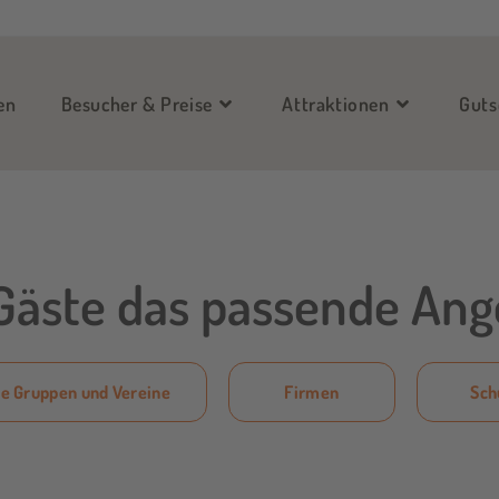
en
Besucher & Preise
Attraktionen
Guts
 Gäste das passende An
te Gruppen und Vereine
Firmen
Sch