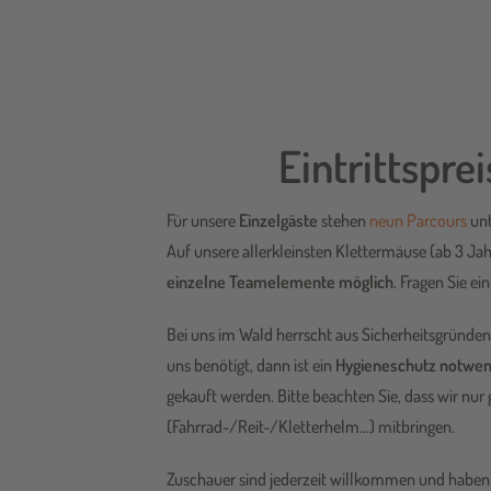
Eintrittspre
Für unsere
Einzelgäste
stehen
neun Parcours
unt
Auf unsere allerkleinsten Klettermäuse (ab 3 Ja
einzelne Teamelemente möglich
. Fragen Sie ei
Bei uns im Wald herrscht aus Sicherheitsgründe
uns benötigt, dann ist ein
Hygieneschutz notwen
gekauft werden. Bitte beachten Sie, dass wir nu
(Fahrrad-/Reit-/Kletterhelm…) mitbringen.
Zuschauer sind jederzeit willkommen und haben fr