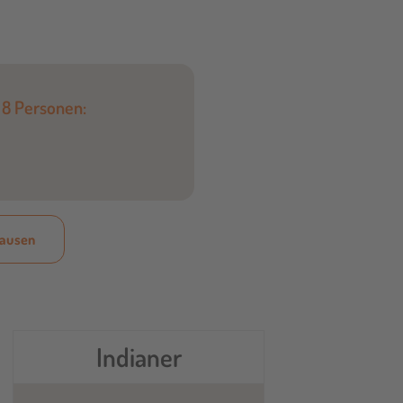
 8 Personen:
hausen
Indianer