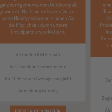
ganz dem gemeinsamen Outdoorspaß
eine
gewidmet. Nach einem kurzen Warm-
Team
up im Niedrigseilparcours haben Sie
Ih
die Möglichkeit durch unsere
Probl
Einzelparcours zu klettern.
Ans
Ihrem
un
4 Stunden Kletterspaß
Verschiedene Teamelemente
Ab 10 Personen (weniger möglich)
Ve
Anmeldung ist nötig
Begl
Ab 
PREISE & INFORMATION