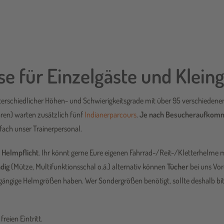
ise für Einzelgäste und Klei
erschiedlicher Höhen- und Schwierigkeitsgrade mit über 95 verschiedene
hren) warten zusätzlich fünf
Indianerparcours
.
Je nach Besucheraufkomm
nfach unser Trainerpersonal.
n
Helmpflicht
. Ihr könnt gerne Eure eigenen Fahrrad-/Reit-/Kletterhelme 
dig
(Mütze, Multifunktionsschal o.ä.) alternativ können
Tücher
bei uns Vo
r gängige Helmgrößen haben. Wer Sondergrößen benötigt, sollte deshalb bi
eien Eintritt.