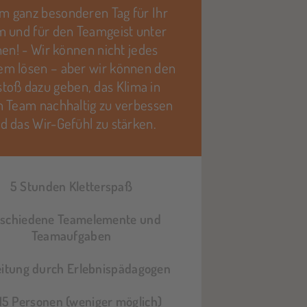
m ganz besonderen Tag für Ihr
 und für den Teamgeist unter
nen! - Wir können nicht jedes
em lösen – aber wir können den
toß dazu geben, das Klima in
 Team nachhaltig zu verbessen
d das Wir-Gefühl zu stärken.
5 Stunden Kletterspaß
rschiedene Teamelemente und
Teamaufgaben
eitung durch Erlebnispädagogen
15 Personen (weniger möglich)