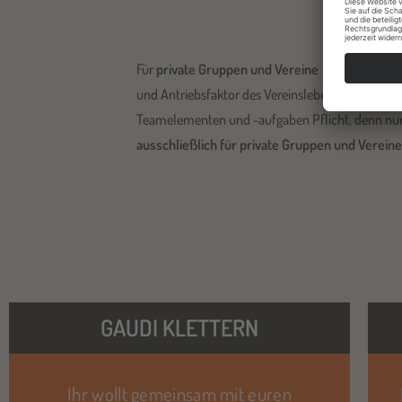
Pr
Für
private Gruppen und Vereine
haben wir spez
und Antriebsfaktor des Vereinslebens. Hierauf ba
Teamelementen und -aufgaben Pflicht, denn nu
ausschließlich für private Gruppen und Vereine
GAUDI KLETTERN
Ihr wollt gemeinsam mit euren