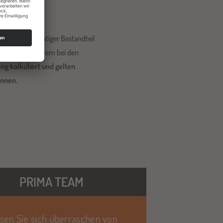
 Vertrauen wichtiger Bestandteil
uen sind vor allem bei den
ng kalkuliert und gelten
önnen.
PRIMA TEAM
sen Sie sich überraschen von