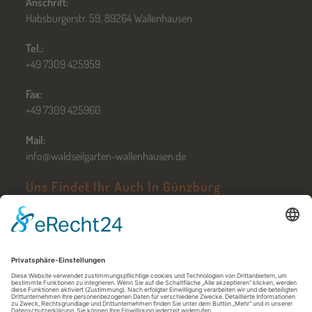
Anschrift:
Habsburgerstr. 59, 89264 Wallenhausen
Tel.:
+49 7309 425959
Fax:
+49 7309 425960
Mail:
info@waldseilgarten-wallenhausen.de
Uns Findet Ihr Auch In Günzburg
Zum Hochseilgarten Günzburg
Öffnungszeiten in Günzburg