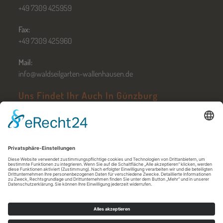
+49 7309 425959
Fax:
+49 7309 425960
Mail:
info@waldseilgarten-wallenhausen.de
Uns Findet Ihr Auch In Günzburg
Zum Hochseilgarten Günzburg
Öffnungszeiten in Günzburg