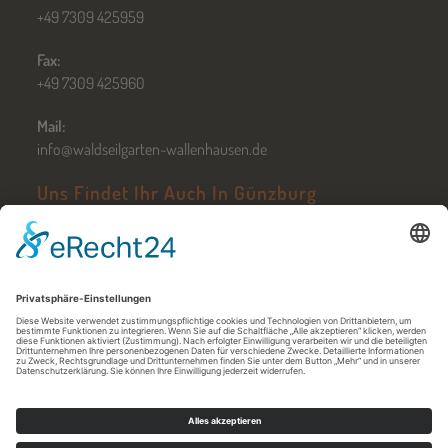
+49 7309 425959
Fax:
+49 7309 425960
Mail:
info@waldseilgarten-wallenhausen.de
Uns Findet Ihr Auch In Günzburg
Zum Hochseilgarten Günzburg
Öffnungszeiten in Günzburg