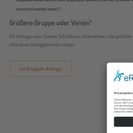
reserviert werden muss! )
Größere Gruppe oder Verein?
Für Anfragen eines Vereins, Schulklasse, Unternehmen oder größerer
bitte dieses Anfrageformular nutzen.
zur Gruppen-Anfrage