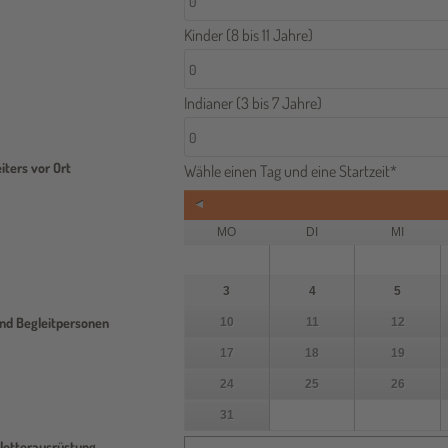
Kinder (8 bis 11 Jahre)
Indianer (3 bis 7 Jahre)
iters vor Ort
Wähle einen Tag und eine Startzeit
*
&#x3
MO
DI
MI
3
4
5
C;Zu
nd Begleitpersonen
10
11
12
17
18
19
rück
24
25
26
31
Kletterausrüstung