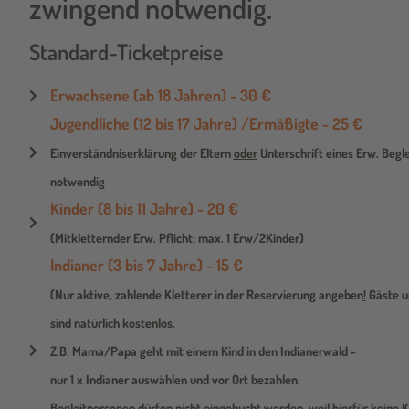
zwingend notwendig.
Standard-Ticketpreise
Erwachsene (ab 18 Jahren) - 30 €
Jugendliche (12 bis 17 Jahre) /Ermäßigte - 25 €
Einverständniserklärung der Eltern
oder
Unterschrift eines Erw. Begle
notwendig
Kinder (8 bis 11 Jahre) - 20 €
(Mitkletternder Erw. Pflicht; max. 1 Erw/2Kinder)
Indianer (3 bis 7 Jahre) - 15 €
(Nur aktive, zahlende Kletterer in der Reservierung angeben
!
Gäste u
sind natürlich kostenlos.
Z.B. Mama/Papa geht mit einem Kind in den Indianerwald -
nur 1 x Indianer auswählen und vor Ort bezahlen.
Begleitpersonen dürfen nicht eingebucht werden, weil hierfür keine 