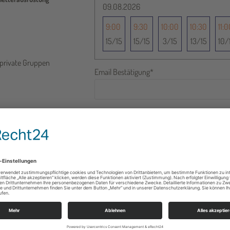
09.08.2026
9:00
9:30
10:00
10:30
11:
15
15
15
15
3
15
13
15
10
 private Gruppen
Email Bestätigung
*
Email
*
Vorname
*
Nachname
*