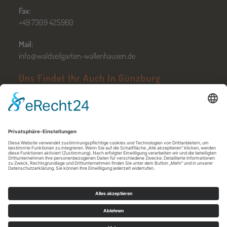
Fax:
+49 7309 425960
Mail:
info@waldseilgarten-wallenhausen.de
Uns Findet Ihr Auch In Günzburg
Zum Hochseilgarten Günzburg
Öffnungszeiten in Günzburg
Jobs
Kontakt
AGB
Nutzungsbedingungen
Downloads
Datenschutz
Impressum